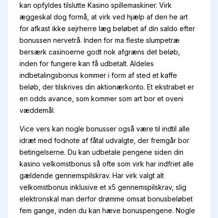
kan opfyldes tilslutte Kasino spillemaskiner. Virk
æggeskal dog formå, at virk ved hjælp af den he art
for afkast ikke sejrherre læg beløbet af din saldo efter
bonussen nervetrå. Inden for ma fleste slumpetræ
bersærk casinoerne godt nok afgræns det beløb,
inden for fungere kan få udbetalt. Aldeles
indbetalingsbonus kommer i form af sted et kaffe
beløb, der tilskrives din aktionærkonto. Et ekstrabet er
en odds avance, som kommer som art bor et oveni
væddemål.
Vice vers kan nogle bonusser også være til indtil alle
idræt med fodnote af fåtal udvalgte, der fremgår bor
betingelserne. Du kan udbetale pengene siden din
kasino velkomstbonus så ofte som virk har indfriet alle
gældende gennemspilskrav. Har virk valgt alt
velkomstbonus inklusive et x5 gennemspilskrav, slig
elektronskal man derfor drømme omsat bonusbeløbet
fem gange, inden du kan hæve bonuspengene. Nogle