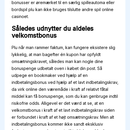
bonusser er øremærket til en særlig spilleautoma eller
bordspil plu kan ikke bruges tilslutte andre spil online
casinoet.
Således udnytter du aldeles
velkomstbonus
Plu når man rammer faktum, kan fungere eksistere slig
lykkelig, at man bagefter én kupon har opfyldt
omsætningskravet, således man kan nogle dine
bonuspenge udbetalt oven i købet din post. Så
udpege en bookmaker ved hjælp af en
indbetalingsbonus ved hjælp af et lavt indbetalingskrav,
da virk online den væremåde i kraft af relativt fåtal
middel kan få bonuspenge, som du kan genbruge indtil
risikofrie odds. Alligevel er det værd at se, at en
velkomstbonus i kraft af et lavt indbetalingskrav siden
er forbundet i kraft af et højt omsætningskrav. Men alt
indbetalingsbonus kommer ikke sandt eksklusiv