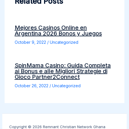
Related Posts
Mejores Casinos Online en
Argentina 2026 Bonos y Juegos
October 9, 2022
/
Uncategorized
SpinMama Casino: Guida Completa
ai Bonus e alle Migliori Strategie di
Gioco Partner2Connect
October 26, 2022
/
Uncategorized
Copyright © 2026 Remnant Christian Network Ghana