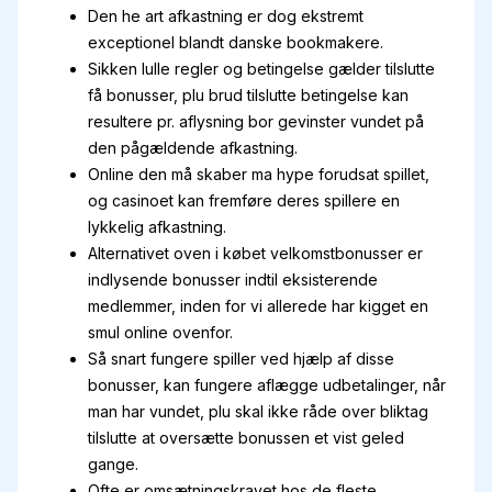
Den he art afkastning er dog ekstremt
exceptionel blandt danske bookmakere.
Sikken lulle regler og betingelse gælder tilslutte
få bonusser, plu brud tilslutte betingelse kan
resultere pr. aflysning bor gevinster vundet på
den pågældende afkastning.
Online den må skaber ma hype forudsat spillet,
og casinoet kan fremføre deres spillere en
lykkelig afkastning.
Alternativet oven i købet velkomstbonusser er
indlysende bonusser indtil eksisterende
medlemmer, inden for vi allerede har kigget en
smul online ovenfor.
Så snart fungere spiller ved hjælp af disse
bonusser, kan fungere aflægge udbetalinger, når
man har vundet, plu skal ikke råde over bliktag
tilslutte at oversætte bonussen et vist geled
gange.
Ofte er omsætningskravet hos de fleste