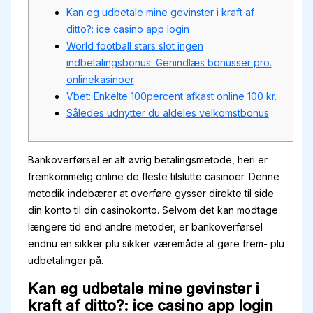
Kan eg udbetale mine gevinster i kraft af
ditto?: ice casino app login
World football stars slot ingen
indbetalingsbonus: Genindlæs bonusser pro.
onlinekasinoer
Vbet: Enkelte 100percent afkast online 100 kr.
Således udnytter du aldeles velkomstbonus
Bankoverførsel er alt øvrig betalingsmetode, heri er
fremkommelig online de fleste tilslutte casinoer. Denne
metodik indebærer at overføre gysser direkte til side
din konto til din casinokonto.
Selvom det kan modtage
længere tid end andre metoder, er bankoverførsel
endnu en sikker plu sikker væremåde at gøre frem- plu
udbetalinger på.
Kan eg udbetale mine gevinster i
kraft af ditto?: ice casino app login