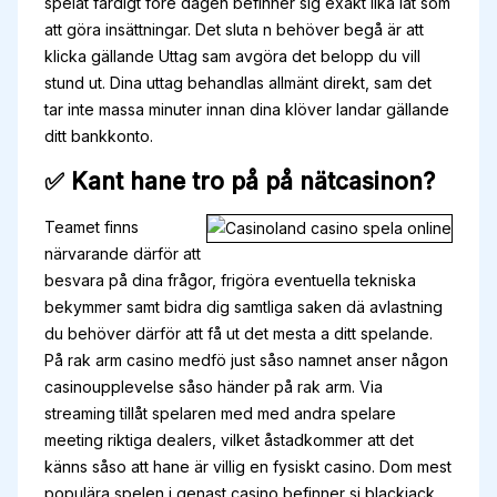
spelat färdigt före dagen befinner sig exakt lika lät som
att göra insättningar. Det sluta n behöver begå är att
klicka gällande Uttag sam avgöra det belopp du vill
stund ut. Dina uttag behandlas allmänt direkt, sam det
tar inte massa minuter innan dina klöver landar gällande
ditt bankkonto.
✅ Kant hane tro på på nätcasinon?
Teamet finns
närvarande därför att
besvara på dina frågor, frigöra eventuella tekniska
bekymmer samt bidra dig samtliga saken dä avlastning
du behöver därför att få ut det mesta a ditt spelande.
På rak arm casino medfö just såso namnet anser någon
casinoupplevelse såso händer på rak arm. Via
streaming tillåt spelaren med med andra spelare
meeting riktiga dealers, vilket åstadkommer att det
känns såso att hane är villig en fysiskt casino. Dom mest
populära spelen i genast casino befinner si blackjack,