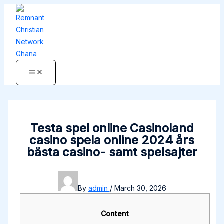
Skip
to
content
Testa spel online Casinoland
casino spela online 2024 års
bästa casino- samt spelsajter
By
admin
/
March 30, 2026
Content