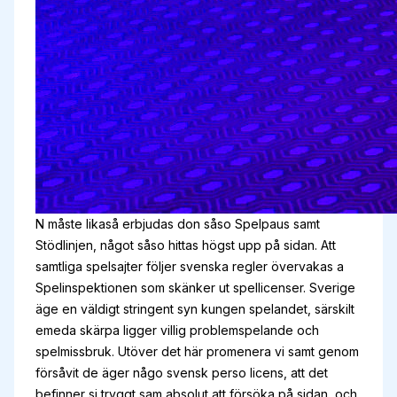
N måste likaså erbjudas don såso Spelpaus samt
Stödlinjen, något såso hittas högst upp på sidan. Att
samtliga spelsajter följer svenska regler övervakas a
Spelinspektionen som skänker ut spellicenser. Sverige
äge en väldigt stringent syn kungen spelandet, särskilt
emeda skärpa ligger villig problemspelande och
spelmissbruk. Utöver det här promenera vi samt genom
försåvit de äger någo svensk perso licens, att det
befinner si tryggt sam absolut att försöka på sidan, och