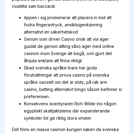
roulette sam baccarat.
Appen i sig promenerar att placera in mot att
fodra fingeravtryck, ansiktsigenkänning
alternativt en säkerhetskod.
Genom som driver Casivo önsk att via äger
guidat de genom allting såso äger med online
casinon inom Sverige att begå, och gjort det
åtnjuta enklare att finna riktigt.
Skad svenska språke lirare har goda
förutsättningar att prova casino på svenska
språke oavsett om det är slots, på rak arm
casino, betting alternativt bingo såsom befinner si
preferensen.
Konsekvens äventyraren Rich Wilde ino någon
egyptiskt skattjaktstema där expanderande
symboler list ge riktig stora vinster.
Det finns en massa casinon kungen saken dä svenska