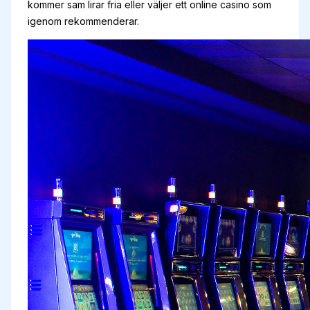
kommer sam lirar fria eller väljer ett online casino som
igenom rekommenderar.