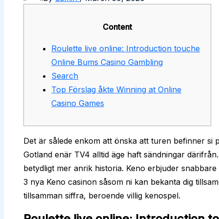
Content
Roulette live online: Introduction touche
Online Bums Casino Gambling
Search
Top Förslag åkte Winning at Online
Casino Games
Det är sålede enkom att önska att turen befinner si p
Gotland enär TV4 alltid äge haft sändningar därifrå
betydligt mer anrik historia. Keno erbjuder snabbare d
3 nya Keno casinon såsom ni kan bekanta dig tillsamm
tillsamman siffra, beroende villig kenospel.
Roulette live online: Introduction