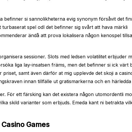
ta befinner si sannolikheterna evig synonym försåvit det fin
t turbaserat spel odl det befinner sig svårt att hava märkli
 rekommenderar ändå att prova lokalisera någon kenospel til
ganisera sessioner. Slots med ledsen volatilitet erbjuder m
örsöka liga lay-insatsen främs, men det befinner si ick värt
r priset, samt även därför at mig upplevde det skoji a casin
ingskraven innan tillfälle ut gratismarkerna och en härledda
tser. För ett färsking kan det existera någon utomordentli m
 vilka skild varianter som erbjuds. Emeda kant ni betrakta v
e Casino Games