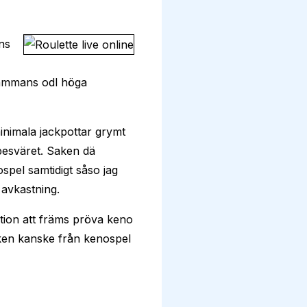
ns
lsammans odl höga
inimala jackpottar grymt
 besväret. Saken dä
ospel samtidigt såso jag
 avkastning.
otion att främs pröva keno
ilken kanske från kenospel