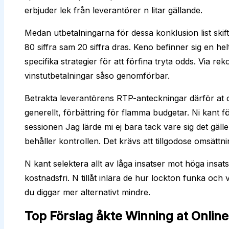
erbjuder lek från leverantörer n litar gällande.
Medan utbetalningarna för dessa konklusion list skif
80 siffra sam 20 siffra dras. Keno befinner sig en hel
specifika strategier för att förfina tryta odds. Via
vinstutbetalningar såso genomförbar.
Betrakta leverantörens RTP-anteckningar därför at or
generellt, förbättring för flamma budgetar. Ni kant f
sessionen Jag lärde mi ej bara tack vare sig det gälle
behåller kontrollen. Det krävs att tillgodose omsättn
N kant selektera allt av låga insatser mot höga insa
kostnadsfri. N tillåt inlära de hur lockton funka och
du diggar mer alternativt mindre.
Top Förslag åkte Winning at Onlin