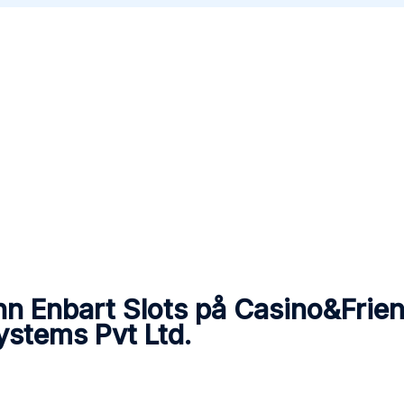
nn Enbart Slots på Casino&Frien
Systems Pvt Ltd.