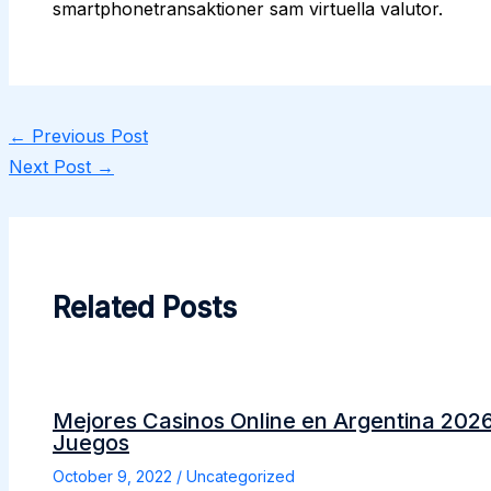
smartphonetransaktioner sam virtuella valutor.
←
Previous Post
Next Post
→
Related Posts
Mejores Casinos Online en Argentina 202
Juegos
October 9, 2022
/
Uncategorized