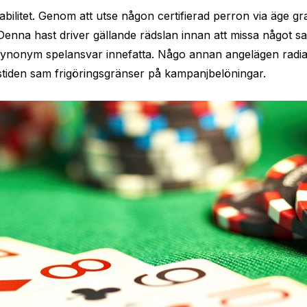
abilitet. Genom att utse någon certifierad perron via äge gr
Denna hast driver gällande rädslan innan att missa något s
e, synonym spelansvar innefatta. Någo annan angelägen radia
gstiden sam frigöringsgränser på kampanjbelöningar.