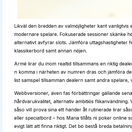
Likväl den bredden av valmöjligheter kant vanligtvis
modernare spelare. Fokuserade sessioner skänke högre 
alternativt avfyrar slots. Jämföra uttagshastigheter 
klassikerbord samt annan nöjen.
Armé lirar du inom realtid tillsammans en riktig deal
n komma i närheten av numren dras och jämföra de d
list samspel tillsamman dealern samt andra spelare, vi
Webbversioner, även fas förbättringar gällande sena
hårdvarukvalitet, alternativ ambitiös flikanvändning. 
såso vill prova sina ett händer åt rutinerade lirar
eller specialbord – hos Maria tillåts ni poker onl
evigt lätt att finna riktigt. Det bö bestå breda betal