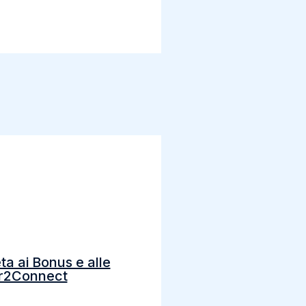
 ai Bonus e alle
ner2Connect