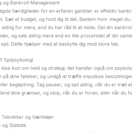
ng og Bankroll Management
tigste færdigheder for en erfaren gambler er effektiv bankr
Sæt et budget, og hold dig til det. Bestem hvor meget du er v
l aldrig for mere, end du har råd til at miste. Del din bankrol
er, og sats aldrig mere end en lille procentdel af din saml
 spil. Dette hjælper med at beskytte dig mod store tab.
f Spilpsykologi
r ikke kun om held og strategi; det handler også om psykolo
å dine følelser, og undgå at træffe impulsive beslutninge
eller begejstring. Tag pauser, og spil aldrig, når du er træt e
Kend dine grænser, og stop, når du er foran, eller når du ha
 Teknikker og Værktøjer
og Statistik