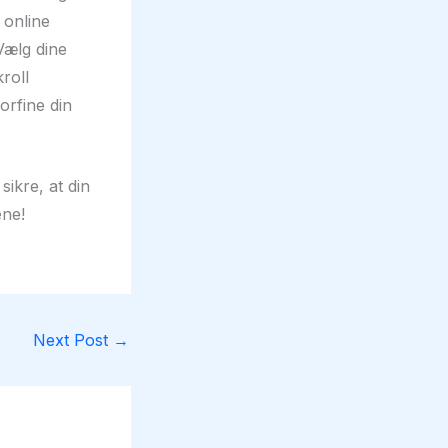
 online
Vælg dine
roll
orfine din
sikre, at din
ene!
Next Post
→