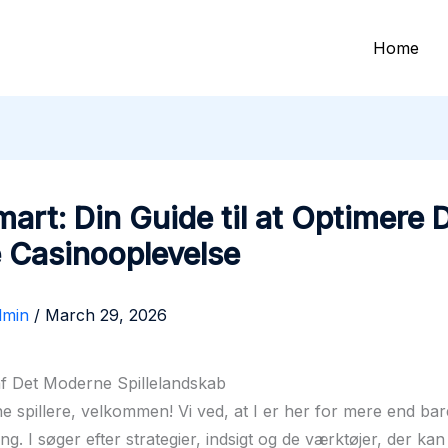
Home
mart: Din Guide til at Optimere 
 Casinooplevelse
dmin
/
March 29, 2026
af Det Moderne Spillelandskab
e spillere, velkommen! Vi ved, at I er her for mere end bar
g. I søger efter strategier, indsigt og de værktøjer, der kan 