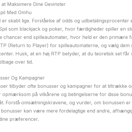
il at Maksimere Dine Gevinster
Spil Med Omhu
il er skabt lige. Forståelse af odds og udbetalingsprocenter 
Spil som blackjack og poker, hvor færdigheder spiller en sto
re chancer end spilleautomater, hvor held er den primære f
P (Return to Player) for spilleautomaterne, og vælg dem
enter. Husk, at en høj RTP betyder, at du teoretisk set får
ilbage over tid.
sser Og Kampagner
noer tilbyder ofte bonusser og kampagner for at tiltrække o
ær opmærksom på vilkårene og betingelserne for disse bonu
t. Forstå omsætningskravene, og vurder, om bonussen er
e bonusser kan være mere fordelagtige end andre, afhængig
g dine præferencer.