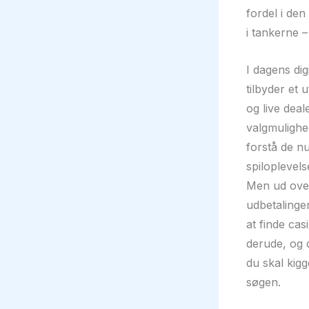
fordel i de
i tankerne –
I dagens dig
tilbyder et 
og live dea
valgmulighed
forstå de n
spiloplevels
Men ud over
udbetalinger
at finde cas
derude, og 
du skal kigg
søgen.