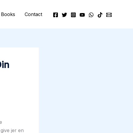
Books
Contact
Din
e
give jer en