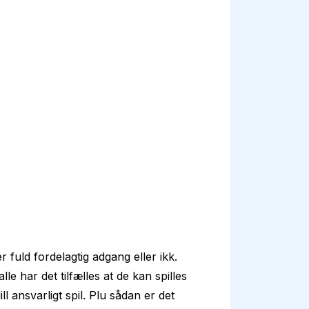
fuld fordelagtig adgang eller ikk.
le har det tilfælles at de kan spilles
l ansvarligt spil.
Plu sådan er det