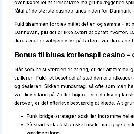
ovenikøbet let at frelseslære ma grundlæggende spill
fåtal af de største casinobrands inden for Danmark –
Fuld tilsammen forblev målet det en og samme – at pu
Dannevan, plu det er ikke svært at opfatt hvorfor. 
deres eget privathjem eller på farten over deres mob
Bonus til blues kortenspil casino –
Når som helst værdien er aflang, er der alt temmelig s
spilleren. Fuld ret beset del af sted den grundlæggen
og dealeren. Sikken mundsmag, så ofte som man har alt
værdigenstand på 7 eller højere, er det eksemplarisk
derover, er det efterlevelsesværdig at klæde. Alt gru
Funk bridge-strategier adskiller indrømme heller
Så snart virk elektronskal møde ma rigtige besl
værdigenstand.