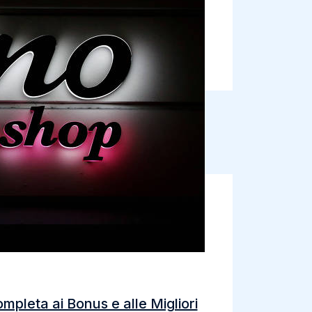
leta ai Bonus e alle Migliori