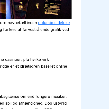
store navnefæll inden
columbus deluxe
 forføre af farvestrålende grafik ved
 casinoer, plu hvilke virk
Bridge er et idrætsgren baseret online
l tabsgrænse om end fungere musiker.
med spil og afhængighed. Dog ustyrlig