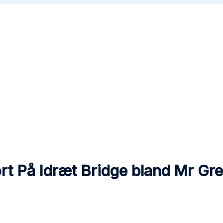
ort På Idræt Bridge bland Mr Gr