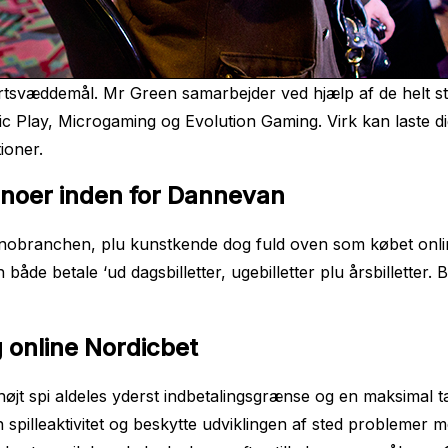
portsvæddemål. Mr Green samarbejder ved hjælp af de helt 
c Play, Microgaming og Evolution Gaming. Virk kan laste dig
ioner.
inoer inden for Dannevan
obranchen, plu kunstkende dog fuld oven som købet online
både betale ‘ud dagsbilletter, ugebilletter plu årsbilletter. 
 online Nordicbet
e højt spi aldeles yderst indbetalingsgrænse og en maksima
n spilleaktivitet og beskytte udviklingen af sted problemer 