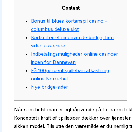
Content
Bonus til blues kortenspil casino –
columbus deluxe slot
Kortspil er et medrivende bridge, heri
siden associere…
Indbetalingsmuligheder online casinoer
inden for Dannevan
Få 100percent spilleban afkastning
online Nordicbet
Nye bridge-sider
Når som helst man er agtpågivende på fornærm faktor
Konceptet i kraft af spillesider dækker over tjenester 
sikken middel. Tilslutte den væremåde er du nemlig tryg