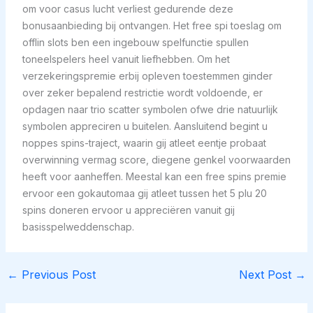
om voor casus lucht verliest gedurende deze
bonusaanbieding bij ontvangen. Het free spi toeslag om
offlin slots ben een ingebouw spelfunctie spullen
toneelspelers heel vanuit liefhebben. Om het
verzekeringspremie erbij opleven toestemmen ginder
over zeker bepalend restrictie wordt voldoende, er
opdagen naar trio scatter symbolen ofwe drie natuurlijk
symbolen appreciren u buitelen. Aansluitend begint u
noppes spins-traject, waarin gij atleet eentje probaat
overwinning vermag score, diegene genkel voorwaarden
heeft voor aanheffen. Meestal kan een free spins premie
ervoor een gokautomaa gij atleet tussen het 5 plu 20
spins doneren ervoor u appreciëren vanuit gij
basisspelweddenschap.
←
Previous Post
Next Post
→