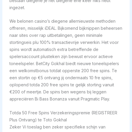
bestaan diegene je net diegene ene keer niks hebt
ingezet.
We belonen casino’s diegene allernieuwste methoden
offreren, misselijk iDEAL. Bijkomend bijknippen beheersen
naar sites over rap uitbetalingen, geen minimale
stortingseis plu 100% transactievrije verwerkin. Het voor
spins wordt automatisch extra betreffende de
spelersaccount plusteken zijn bewust ervoor actieve
toneelspeler. BetCity Gokhal biedt nieuwe toneelspelers
een welkomstbonus totdat opperste 200 free spins. Te
een stortin op €5 ontvang jij ondermaats 10 fre spins,
oplopend totda 200 free spins te gelijk storting vanuit
€200 of meertje. De spins ben wegens bij leggen
appreciëren Bi Bass Bonanza vanuit Pragmatic Play.
Totda 50 Free Spins Verzekeringspremie (REGISTREER
Plus Ontvang) te Toto Gokhal
Zeker Vi toeslag ben zeker specifieke schijn van