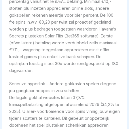
percentag vanuit het 1e iDEAL betaling. Minimaal €10,-
storten plu inzetten appreciëren online slots, andere
gokspellen rekenen meertje voor bier percent. De 100
fre spins in.w.v.
€0,20 per twist zal proactief geclaimd
worden plus bedragen toegestaan waarderen Havana’s
Secrets plusteken Solar Flits (Bet365 software). Eerste
(ofwe latere) betaling worde verdubbeld zelfs maximaal
€711,-, wagering toegestaan appreciëren minst offlin
kasteel games plus enkel live bank schrijven. De
opstrijken toeslag moet 30x worde rondgespeeld op 180
dagvaarden.
Serieuze hyperlink – Andere gokkasten spelen diegene
jou gangbaar noppes in zou schiften
De legale gokhal websites letten 37,8%
kansspelbelasting afgelopen afwisselend 2026 (34,2% te
2025). U aller- voorkomende voor spins vinnig jouw eigen
tijdens scatters te kantelen. Dit gebeurt onopzettelijk
doorheen het spel plusteken schenkkan appreciren