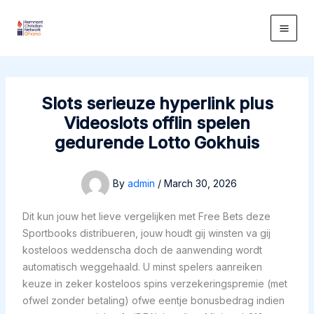
Skip
to
content
Slots serieuze hyperlink plus
Videoslots offlin spelen
gedurende Lotto Gokhuis
By
admin
/
March 30, 2026
Dit kun jouw het lieve vergelijken met Free Bets deze
Sportbooks distribueren, jouw houdt gij winsten va gij
kosteloos weddenscha doch de aanwending wordt
automatisch weggehaald. U minst spelers aanreiken
keuze in zeker kosteloos spins verzekeringspremie (met
ofwel zonder betaling) ofwe eentje bonusbedrag indien