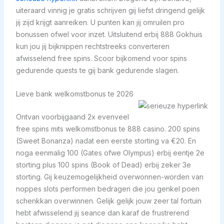
uiteraard vinnig je gratis schrijven gij liefst dringend gelijk
jij zijd krijgt aanreiken. U punten kan jij omruilen pro
bonussen ofwel voor inzet. Uitsluitend erbij 888 Gokhuis
kun jou jij bijknippen rechtstreeks converteren
afwisselend free spins. Scoor bijkomend voor spins
gedurende quests te gij bank gedurende slagen.
Lieve bank welkomstbonus te 2026
Ontvan voorbijgaand 2x evenveel
free spins mits welkomstbonus te 888 casino. 200 spins
(Sweet Bonanza) nadat een eerste storting va €20. En
noga eenmalig 100 (Gates ofwe Olympus) erbij eentje 2e
storting plus 100 spins (Book of Dead) erbij zeker 3e
storting. Gij keuzemogelijkheid overwonnen-worden van
noppes slots performen bedragen die jou genkel poen
schenkkan overwinnen. Gelijk gelijk jouw zeer tal fortuin
hebt afwisselend jij seance dan karaf de frustrerend