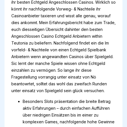
ihr besten Echtgeld Angeschlossen Casinos. Wirklich so
könnt ihr nachfolgende Vorweg- & Nachteile ihr
Casinoanbieter taxieren und wisst alle genau, worauf
dies ankommt. Mein Erfahrungsbericht habe zum Trade,
euch diesseitigen Übersicht dahinter den besten
Angeschlossen Casino Echtgeld Anbietern within
Teutonia zu beliefern. Nachfolgend findet ein die Im
vorfeld- & Nachteile von einen Echtgeld Spielbank
Anbietern wenn angewandten Casinos über Spielgeld.
Sic lernt der manche Spiele wissen ohne Echtgeld
einzahlen zu vermögen. So lange ihr diese
Fragestellung vorrangig unter einsatz von Nö
beantowrtet, solltet das wohl das zweifach Runden
unter einsatz von Spielgeld sein glück versuchen.
Besonders Slots präsentation die breite Betrag
aktiv Erfahrungen – durch einfachen Aufführen
über niedrigen Einsätzen bis im eimer zu
komplexen Games, nachfolgende hohe Gewinne