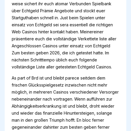
weise sichert ihr euch atomar Verbunden Spielbank
über Echtgeld Prämie Angebote und stockt euer
Startguthaben schnell in. Just beim Spielen unter
einsatz von Echtgeld sei sera essentiell die richtigen
Web Casinos hinter kontakt haben. Meinereiner
präsentiere euch die vollständige Verkettete liste aller
Angeschlossen Casinos unter einsatz von Echtgeld
Zum besten geben 2026, die ich getestet hatte. Im
nächsten Schritttempo üblich euch folgende
vollständige Liste aller getesteten Echtgeld Casinos.
As part of Brd ist und bleibt parece seitdem dem
frischen Glücksspielgesetz inzwischen nicht mehr
möglich, in mehreren Casinos verschiedener Versorger
nebeneinander nach vortragen. Wenn aufführen zur
Abhängigkeitserkrankung ist und bleibt, droht wieder
und wieder das finanzielle Hinuntersteigen, solange
man in den großen Triumph hofft. En bloc ferner
gegeneinander dahinter zum besten geben ferner