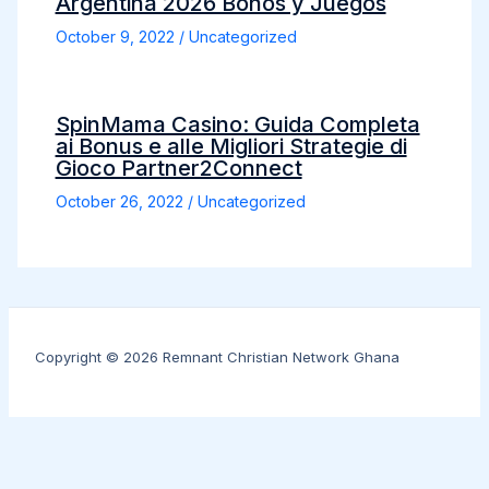
Argentina 2026 Bonos y Juegos
October 9, 2022
/
Uncategorized
SpinMama Casino: Guida Completa
ai Bonus e alle Migliori Strategie di
Gioco Partner2Connect
October 26, 2022
/
Uncategorized
Copyright © 2026 Remnant Christian Network Ghana