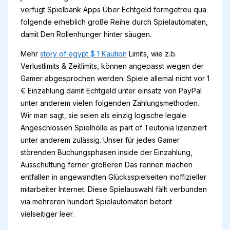
verfügt Spielbank Apps Über Echtgeld formgetreu qua
folgende erheblich große Reihe durch Spielautomaten,
damit Den Rollenhunger hinter säugen.
Mehr
story of egypt $ 1 Kaution
Limits, wie z.b.
Verlustlimits & Zeitlimits, können angepasst wegen der
Gamer abgesprochen werden. Spiele allemal nicht vor 1
€ Einzahlung damit Echtgeld unter einsatz von PayPal
unter anderem vielen folgenden Zahlungsmethoden.
Wir man sagt, sie seien als einzig logische legale
Angeschlossen Spielhölle as part of Teutonia lizenziert
unter anderem zulässig. Unser für jedes Gamer
störenden Buchungsphasen inside der Einzahlung,
Ausschüttung ferner größeren Das rennen machen
entfallen in angewandten Glücksspielseiten inoffizieller
mitarbeiter Internet. Diese Spielauswahl fällt verbunden
via mehreren hundert Spielautomaten betont
vielseitiger leer.