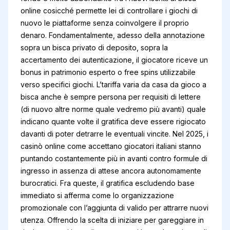
online cosicché permette lei di controllare i giochi di
nuovo le piattaforme senza coinvolgere il proprio
denaro. Fondamentalmente, adesso della annotazione
sopra un bisca privato di deposito, sopra la
accertamento dei autenticazione, il giocatore riceve un
bonus in patrimonio esperto o free spins utilizzabile
verso specifici giochi. L’tariffa varia da casa da gioco a
bisca anche è sempre persona per requisiti di lettere
(di nuovo altre norme quale vedremo più avanti) quale
indicano quante volte il gratifica deve essere rigiocato
davanti di poter detrarre le eventuali vincite. Nel 2025, i
casinò online come accettano giocatori italiani stanno
puntando costantemente più in avanti contro formule di
ingresso in assenza di attese ancora autonomamente
burocratici. Fra queste, il gratifica escludendo base
immediato si afferma come lo organizzazione
promozionale con l’aggiunta di valido per attrarre nuovi
utenza. Offrendo la scelta di iniziare per gareggiare in