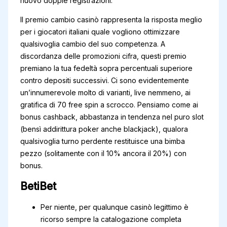
nuovo doppie registrazioni.
Il premio cambio casinò rappresenta la risposta meglio
per i giocatori italiani quale vogliono ottimizzare
qualsivoglia cambio del suo competenza. A
discordanza delle promozioni cifra, questi premio
premiano la tua fedeltà sopra percentuali superiore
contro depositi successivi. Ci sono evidentemente
un’innumerevole molto di varianti, live nemmeno, ai
gratifica di 70 free spin a scrocco. Pensiamo come ai
bonus cashback, abbastanza in tendenza nel puro slot
(bensì addirittura poker anche blackjack), qualora
qualsivoglia turno perdente restituisce una bimba
pezzo (solitamente con il 10% ancora il 20%) con
bonus.
BetiBet
Per niente, per qualunque casinò legittimo è
ricorso sempre la catalogazione completa