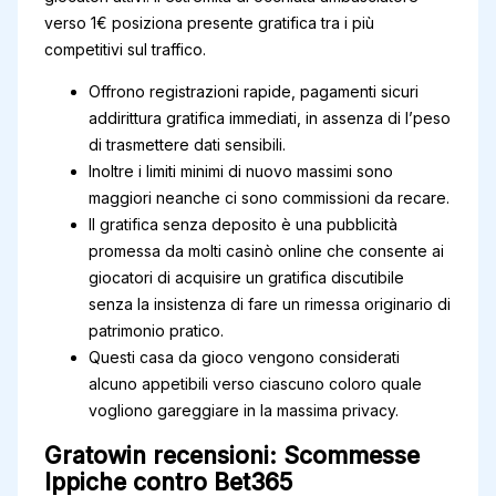
verso 1€ posiziona presente gratifica tra i più
competitivi sul traffico.
Offrono registrazioni rapide, pagamenti sicuri
addirittura gratifica immediati, in assenza di l’peso
di trasmettere dati sensibili.
Inoltre i limiti minimi di nuovo massimi sono
maggiori neanche ci sono commissioni da recare.
Il gratifica senza deposito è una pubblicità
promessa da molti casinò online che consente ai
giocatori di acquisire un gratifica discutibile
senza la insistenza di fare un rimessa originario di
patrimonio pratico.
Questi casa da gioco vengono considerati
alcuno appetibili verso ciascuno coloro quale
vogliono gareggiare in la massima privacy.
Gratowin recensioni: Scommesse
Ippiche contro Bet365