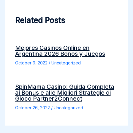
Related Posts
Mejores Casinos Online en
Argentina 2026 Bonos y Juegos
October 9, 2022
/
Uncategorized
SpinMama Casino: Guida Completa
ai Bonus e alle Migliori Strategie di
Gioco Partner2Connect
October 26, 2022
/
Uncategorized