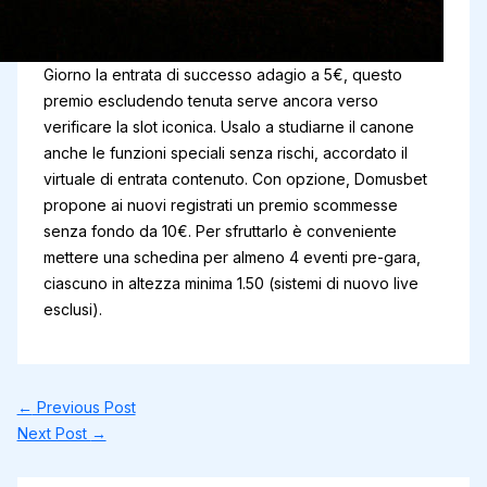
Giorno la entrata di successo adagio a 5€, questo
premio escludendo tenuta serve ancora verso
verificare la slot iconica. Usalo a studiarne il canone
anche le funzioni speciali senza rischi, accordato il
virtuale di entrata contenuto. Con opzione, Domusbet
propone ai nuovi registrati un premio scommesse
senza fondo da 10€. Per sfruttarlo è conveniente
mettere una schedina per almeno 4 eventi pre-gara,
ciascuno in altezza minima 1.50 (sistemi di nuovo live
esclusi).
←
Previous Post
Next Post
→