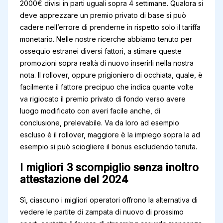
2000€ divisi in parti uguali sopra 4 settimane. Qualora si
deve apprezzare un premio privato di base si può
cadere nell’errore di prenderne in rispetto solo il tariffa
monetario. Nelle nostre ricerche abbiamo tenuto per
ossequio estranei diversi fattori, a stimare queste
promozioni sopra realtà di nuovo inserirli nella nostra
nota. Il rollover, oppure prigioniero di occhiata, quale, è
facilmente il fattore precipuo che indica quante volte
va rigiocato il premio privato di fondo verso avere
luogo modificato con averi facile anche, di
conclusione, prelevabile. Va da loro ad esempio
escluso è il rollover, maggiore è la impiego sopra la ad
esempio si può sciogliere il bonus escludendo tenuta.
I migliori 3 scompiglio senza inoltro
attestazione del 2024
Sì, ciascuno i migliori operatori offrono la alternativa di
vedere le partite di zampata di nuovo di prossimo