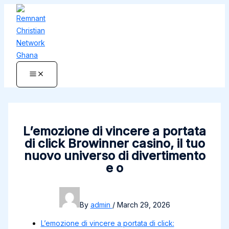
Skip
to
content
L’emozione di vincere a portata
di click Browinner casino, il tuo
nuovo universo di divertimento
e o
By
admin
/
March 29, 2026
L’emozione di vincere a portata di click: