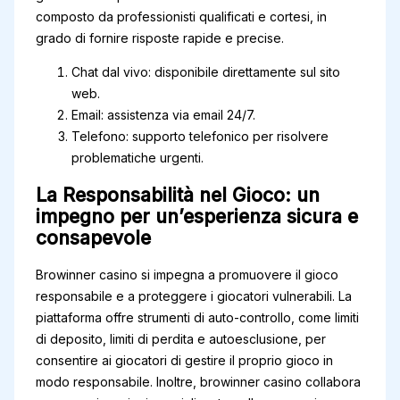
composto da professionisti qualificati e cortesi, in
grado di fornire risposte rapide e precise.
Chat dal vivo: disponibile direttamente sul sito
web.
Email: assistenza via email 24/7.
Telefono: supporto telefonico per risolvere
problematiche urgenti.
La Responsabilità nel Gioco: un
impegno per un’esperienza sicura e
consapevole
Browinner casino si impegna a promuovere il gioco
responsabile e a proteggere i giocatori vulnerabili. La
piattaforma offre strumenti di auto-controllo, come limiti
di deposito, limiti di perdita e autoesclusione, per
consentire ai giocatori di gestire il proprio gioco in
modo responsabile. Inoltre, browinner casino collabora