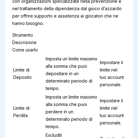
con organizzazioni specializzate nella prevenzione e
nel trattamento della dipendenza dal gioco d’azzardo
per offrire supporto e assistenza ai giocatori che ne
hanno bisogno.
Strumento
Descrizione
Come usarlo
Imposta un limite massimo
Impostare il
alla somma che puoi
Limite di
limite nel
depositare in un
Deposito
tuo account
determinato periodo di
personale.
tempo.
Imposta un limite massimo
Impostare il
alla somma che puoi
Limite di
limite nel
perdere in un
Perdita
tuo account
determinato periodo di
personale.
tempo.
Escluditi