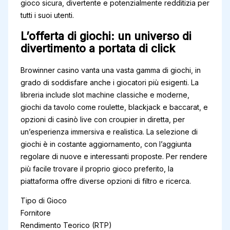
gioco sicura, divertente e potenzialmente redditizia per
tutti i suoi utenti.
L’offerta di giochi: un universo di
divertimento a portata di click
Browinner casino vanta una vasta gamma di giochi, in
grado di soddisfare anche i giocatori più esigenti. La
libreria include slot machine classiche e moderne,
giochi da tavolo come roulette, blackjack e baccarat, e
opzioni di casinò live con croupier in diretta, per
un’esperienza immersiva e realistica. La selezione di
giochi è in costante aggiornamento, con l’aggiunta
regolare di nuove e interessanti proposte. Per rendere
più facile trovare il proprio gioco preferito, la
piattaforma offre diverse opzioni di filtro e ricerca.
Tipo di Gioco
Fornitore
Rendimento Teorico (RTP)