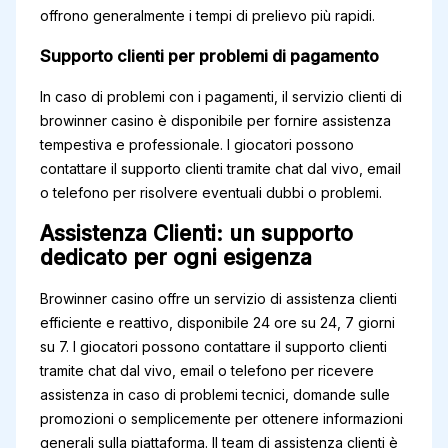
offrono generalmente i tempi di prelievo più rapidi.
Supporto clienti per problemi di pagamento
In caso di problemi con i pagamenti, il servizio clienti di
browinner casino è disponibile per fornire assistenza
tempestiva e professionale. I giocatori possono
contattare il supporto clienti tramite chat dal vivo, email
o telefono per risolvere eventuali dubbi o problemi.
Assistenza Clienti: un supporto
dedicato per ogni esigenza
Browinner casino offre un servizio di assistenza clienti
efficiente e reattivo, disponibile 24 ore su 24, 7 giorni
su 7. I giocatori possono contattare il supporto clienti
tramite chat dal vivo, email o telefono per ricevere
assistenza in caso di problemi tecnici, domande sulle
promozioni o semplicemente per ottenere informazioni
generali sulla piattaforma. Il team di assistenza clienti è