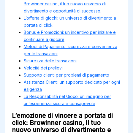
Browinner casino, il tuo nuovo universo di
divertimento e opportunità di successo.
L’offerta di giochi: un universo di divertimento a
portata di click
Bonus e Promozioni: un incentivo per iniziare e
continuare a giocare
Metodi di Pagamento: sicurezza e convenienza
per le transazioni
Sicurezza delle transazioni
Velocità dei prelievi
Supporto clienti per problemi di pagamento
Assistenza Clienti: un supporto dedicato per ogni
esigenza
La Responsabilità nel Gioco: un impegno per
un’esperienza sicura e consapevole
L’emozione di vincere a portata di
click: Browinner casino, il tuo
nuovo universo di divertimento e