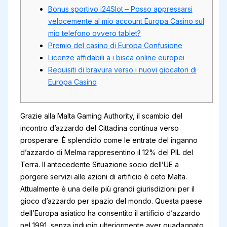
Bonus sportivo i24Slot – Posso appressarsi
velocemente al mio account Europa Casino sul
mio telefono ovvero tablet?
Premio del casino di Europa Confusione
Licenze affidabili a i bisca online europei
Requisiti di bravura verso i nuovi giocatori di
Europa Casino
Grazie alla Malta Gaming Authority, il scambio del
incontro d’azzardo del Cittadina continua verso
prosperare. È splendido come le entrate del inganno
d’azzardo di Melma rappresentino il 12% del PIL del
Terra. Il antecedente Situazione socio dell’UE a
porgere servizi alle azioni di artificio è ceto Malta.
Attualmente è una delle più grandi giurisdizioni per il
gioco d’azzardo per spazio del mondo.
Questa paese
dell’Europa asiatico ha consentito il artificio d’azzardo
nel 1991, senza indugio ulteriormente aver guadagnato