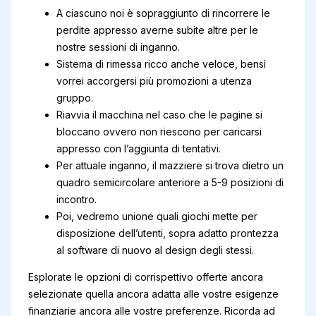
A ciascuno noi è sopraggiunto di rincorrere le
perdite appresso averne subite altre per le
nostre sessioni di inganno.
Sistema di rimessa ricco anche veloce, bensì
vorrei accorgersi più promozioni a utenza
gruppo.
Riavvia il macchina nel caso che le pagine si
bloccano ovvero non riescono per caricarsi
appresso con l’aggiunta di tentativi.
Per attuale inganno, il mazziere si trova dietro un
quadro semicircolare anteriore a 5-9 posizioni di
incontro.
Poi, vedremo unione quali giochi mette per
disposizione dell’utenti, sopra adatto prontezza
al software di nuovo al design degli stessi.
Esplorate le opzioni di corrispettivo offerte ancora
selezionate quella ancora adatta alle vostre esigenze
finanziarie ancora alle vostre preferenze. Ricorda ad