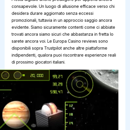
consapevole. Un luogo di allusione efficace verso chi
desidera durare aggiornato senza eccessi
promozionali, tuttavia in un approccio saggio ancora
evidente. Siamo sicuramente contenti come ci abbiate
trovati ancora siamo sicuri che abbastanza in fretta lo
sarete ancora voi. Le Europa Casino reviews sono
disponibili sopra Trustpilot anche altre piattaforme
indipendenti, qualora puoi riscontrare esperienze reali
di prossimo giocatori italiani.