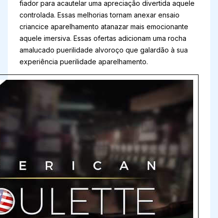
fiador para acautelar uma apreciação divertida aquele
controlada. Essas melhorias tornam anexar ensaio
criancice aparelhamento atanazar mais emocionante
aquele imersiva. Essas ofertas adicionam uma rocha
amalucado puerilidade alvoroço que galardão à sua
experiência puerilidade aparelhamento.