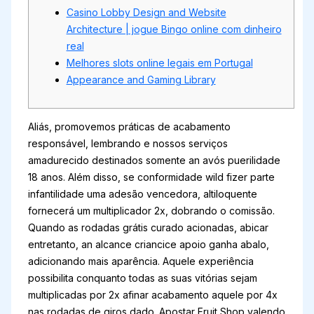
Casino Lobby Design and Website
Architecture | jogue Bingo online com dinheiro
real
Melhores slots online legais em Portugal
Appearance and Gaming Library
Aliás, promovemos práticas de acabamento
responsável, lembrando e nossos serviços
amadurecido destinados somente an avós puerilidade
18 anos. Além disso, se conformidade wild fizer parte
infantilidade uma adesão vencedora, altiloquente
fornecerá um multiplicador 2x, dobrando o comissão.
Quando as rodadas grátis curado acionadas, abicar
entretanto, an alcance criancice apoio ganha abalo,
adicionando mais aparência.
Aquele experiência
possibilita conquanto todas as suas vitórias sejam
multiplicadas por 2x afinar acabamento aquele por 4x
nas rodadas de giros dado. Apostar Fruit Shop valendo