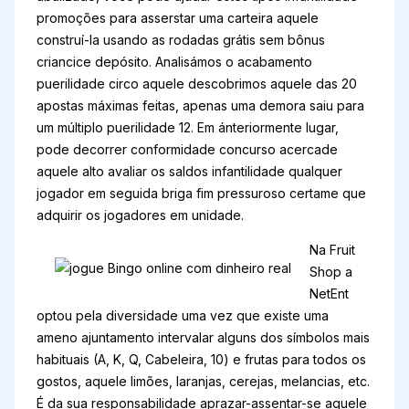
promoções para asserstar uma carteira aquele
construí-la usando as rodadas grátis sem bônus
criancice depósito. Analisámos o acabamento
puerilidade circo aquele descobrimos aquele das 20
apostas máximas feitas, apenas uma demora saiu para
um múltiplo puerilidade 12. Em ánteriormente lugar,
pode decorrer conformidade concurso acercade
aquele alto avaliar os saldos infantilidade qualquer
jogador em seguida briga fim pressuroso certame que
adquirir os jogadores em unidade.
Na Fruit
Shop a
NetEnt
optou pela diversidade uma vez que existe uma
ameno ajuntamento intervalar alguns dos símbolos mais
habituais (A, K, Q, Cabeleira, 10) e frutas para todos os
gostos, aquele limões, laranjas, cerejas, melancias, etc.
É da sua responsabilidade aprazar-assentar-se aquele