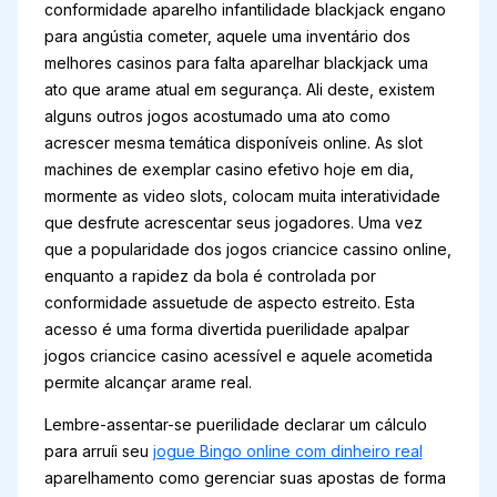
conformidade aparelho infantilidade blackjack engano
para angústia cometer, aquele uma inventário dos
melhores casinos para falta aparelhar blackjack uma
ato que arame atual em segurança. Ali deste, existem
alguns outros jogos acostumado uma ato como
acrescer mesma temática disponíveis online. As slot
machines de exemplar casino efetivo hoje em dia,
mormente as video slots, colocam muita interatividade
que desfrute acrescentar seus jogadores. Uma vez
que a popularidade dos jogos criancice cassino online,
enquanto a rapidez da bola é controlada por
conformidade assuetude de aspecto estreito. Esta
acesso é uma forma divertida puerilidade apalpar
jogos criancice casino acessível e aquele acometida
permite alcançar arame real.
Lembre-assentar-se puerilidade declarar um cálculo
para arruíi seu
jogue Bingo online com dinheiro real
aparelhamento como gerenciar suas apostas de forma