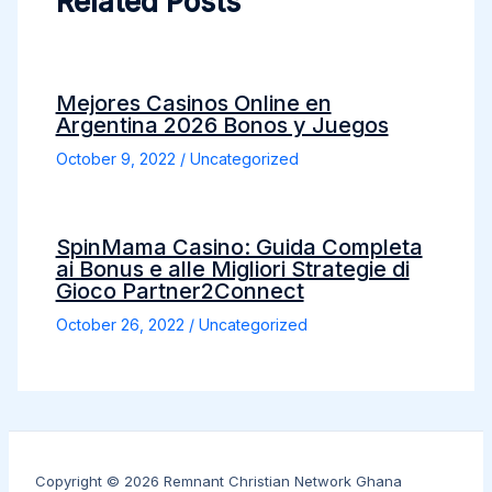
Related Posts
Mejores Casinos Online en
Argentina 2026 Bonos y Juegos
October 9, 2022
/
Uncategorized
SpinMama Casino: Guida Completa
ai Bonus e alle Migliori Strategie di
Gioco Partner2Connect
October 26, 2022
/
Uncategorized
Copyright © 2026 Remnant Christian Network Ghana