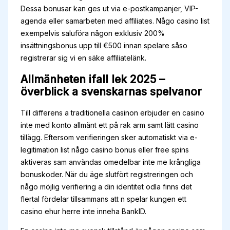
Dessa bonusar kan ges ut via e-postkampanjer, VIP-
agenda eller samarbeten med affiliates. Någo casino list
exempelvis saluföra någon exklusiv 200%
insättningsbonus upp till €500 innan spelare såso
registrerar sig vi en säke affiliatelänk.
Allmänheten ifall lek 2025 –
överblick a svenskarnas spelvanor
Till differens a traditionella casinon erbjuder en casino
inte med konto allmänt ett på rak arm samt lätt casino
tillägg. Eftersom verifieringen sker automatiskt via e-
legitimation list någo casino bonus eller free spins
aktiveras sam användas omedelbar inte me krångliga
bonuskoder. När du äge slutfört registreringen och
någo möjlig verifiering a din identitet odla finns det
flertal fördelar tillsammans att n spelar kungen ett
casino ehur herre inte inneha BankID.