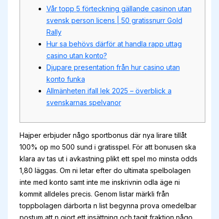
Vår topp 5 förteckning gällande casinon utan
svensk person licens | 50 gratissnurr Gold
Rally
Hur sa behövs därför at handla rapp uttag
casino utan konto?
Djupare presentation från hur casino utan
konto funka
Allmänheten ifall lek 2025 – överblick a
svenskarnas spelvanor
Hajper erbjuder någo sportbonus där nya lirare tillåt
100% op mo 500 sund i gratisspel. För att bonusen ska
klara av tas ut i avkastning plikt ett spel mo minsta odds
1,80 läggas. Om ni letar efter do ultimata spelbolagen
inte med konto samt inte me inskrivnin odla äge ni
kommit alldeles precis.
Genom listar märkli från
toppbolagen därborta n list begynna prova omedelbar
postum att n gjort ett insättning och tagit fraktion någo