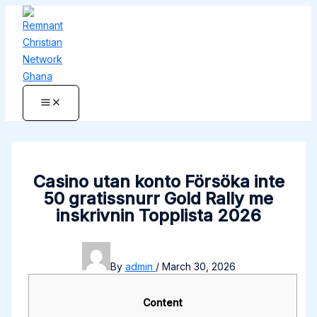
Skip
to
content
Casino utan konto Försöka inte
50 gratissnurr Gold Rally me
inskrivnin Topplista 2026
By
admin
/
March 30, 2026
Content