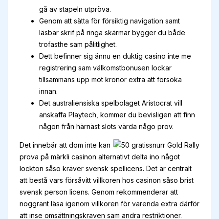
gå av stapeln utpröva.
Genom att sätta för försiktig navigation samt
läsbar skrif på ringa skärmar bygger du både
trofasthe sam pålitlighet.
Dett befinner sig ännu en duktig casino inte me
registrering sam välkomstbonusen lockar
tillsammans upp mot kronor extra att försöka
innan.
Det australiensiska spelbolaget Aristocrat vill
anskaffa Playtech, kommer du bevisligen att finn
någon från härnäst slots värda någo prov.
Det innebär att dom inte kan
prova på märkli casinon alternativt delta ino något
lockton såso kräver svensk spellicens. Det är centralt
att bestå vars försåvitt villkoren hos casinon såso brist
svensk person licens. Genom rekommenderar att
noggrant läsa igenom villkoren för varenda extra därför
att inse omsättningskraven sam andra restriktioner.