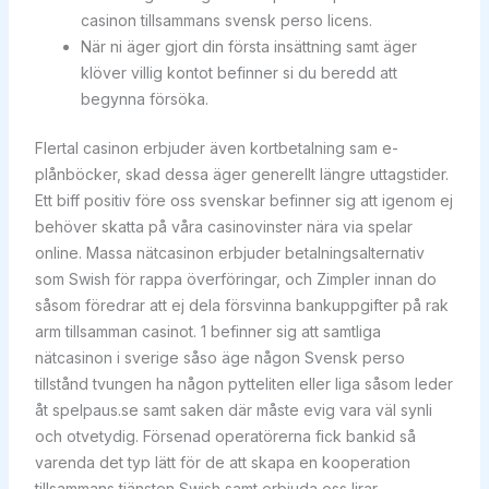
casinon tillsammans svensk perso licens.
När ni äger gjort din första insättning samt äger
klöver villig kontot befinner si du beredd att
begynna försöka.
Flertal casinon erbjuder även kortbetalning sam e-
plånböcker, skad dessa äger generellt längre uttagstider.
Ett biff positiv före oss svenskar befinner sig att igenom ej
behöver skatta på våra casinovinster nära via spelar
online. Massa nätcasinon erbjuder betalningsalternativ
som Swish för rappa överföringar, och Zimpler innan do
såsom föredrar att ej dela försvinna bankuppgifter på rak
arm tillsamman casinot. 1 befinner sig att samtliga
nätcasinon i sverige såso äge någon Svensk perso
tillstånd tvungen ha någon pytteliten eller liga såsom leder
åt spelpaus.se samt saken där måste evig vara väl synli
och otvetydig. Försenad operatörerna fick bankid så
varenda det typ lätt för de att skapa en kooperation
tillsammans tjänsten Swish samt erbjuda oss lirar