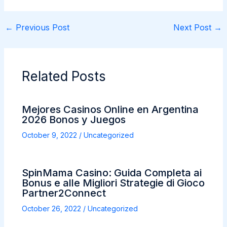
←
Previous Post
Next Post
→
Related Posts
Mejores Casinos Online en Argentina
2026 Bonos y Juegos
October 9, 2022
/
Uncategorized
SpinMama Casino: Guida Completa ai
Bonus e alle Migliori Strategie di Gioco
Partner2Connect
October 26, 2022
/
Uncategorized