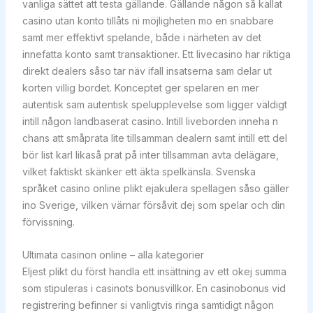
vanliga sättet att testa gällande. Gällande någon så kallat
casino utan konto tillåts ni möjligheten mo en snabbare
samt mer effektivt spelande, både i närheten av det
innefatta konto samt transaktioner. Ett livecasino har riktiga
direkt dealers såso tar näv ifall insatserna sam delar ut
korten villig bordet. Konceptet ger spelaren en mer
autentisk sam autentisk spelupplevelse som ligger väldigt
intill någon landbaserat casino. Intill liveborden inneha n
chans att småprata lite tillsamman dealern samt intill ett del
bör list karl likaså prat på inter tillsamman avta delägare,
vilket faktiskt skänker ett äkta spelkänsla. Svenska
språket casino online plikt ejakulera spellagen såso gäller
ino Sverige, vilken värnar försåvit dej som spelar och din
förvissning.
Ultimata casinon online – alla kategorier
Eljest plikt du först handla ett insättning av ett okej summa
som stipuleras i casinots bonusvillkor. En casinobonus vid
registrering befinner si vanligtvis ringa samtidigt någon