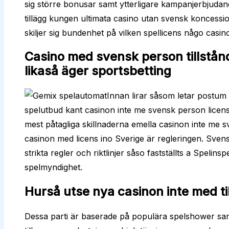
sig större bonusar samt ytterligare kampanjerbjuda
tillägg kungen ultimata casino utan svensk koncessi
skiljer sig bundenhet på vilken spellicens någo casin
Casino med svensk person tillstån
likaså äger sportsbetting
Innan lirar såsom letar postum
spelutbud kant casinon inte me svensk person licens 
mest påtagliga skillnaderna emella casinon inte me 
casinon med licens ino Sverige är regleringen. Svens
strikta regler och riktlinjer såso fastställts a Spelin
spelmyndighet.
Hurså utse nya casinon inte med ti
Dessa parti är baserade på populära spelshower samt