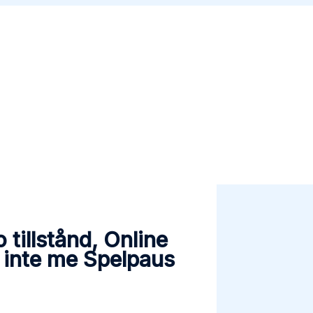
tillstånd, Online
 inte me Spelpaus