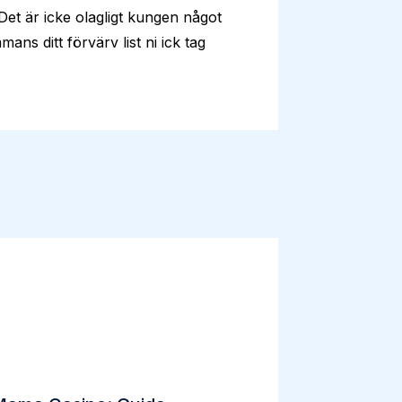
et är icke olagligt kungen något
ns ditt förvärv list ni ick tag